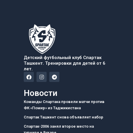
Детский футбольный клуб Спартак
Ташкент. Тренировки для детей от 6
лет.
F
I
T
a
n
e
c
s
l
e
t
e
Новости
b
a
g
o
g
r
Команды Спартака провели матчи против
o
r
a
ФК «Помир» из Таджикистана
k
a
m
m
Спартак Ташкент снова объявляет набор
Спартак-2006 занял второе место на
турнире в Бухаре