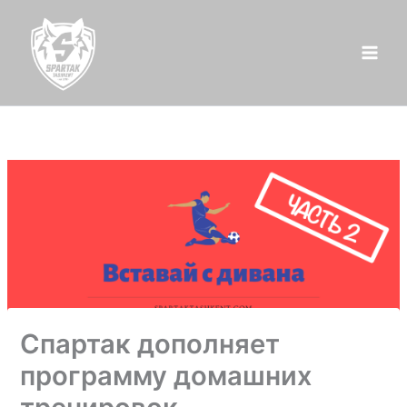
Перейти
к
содержимому
Спартак дополняет
программу домашних