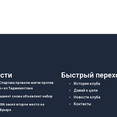
сти
Быстрый перех
партака провели матчи против
История клуба
» из Таджикистана
Давай к цели
ашкент снова объявляет набор
Новости клуба
Контакты
006 занял второе место на
 Бухаре