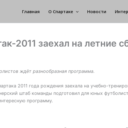
Главная
О Спартаке
Новости
Инте
ак-2011 заехал на летние с
олистов ждёт разнообразная программа.
артака 2011 года рождения заехала на учебно-тренир
нерский штаб команды подготовил для юных футболис
интересную программу.