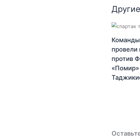
Другие
Команды
провели 
против 
«Помир»
Таджики
Оставьт