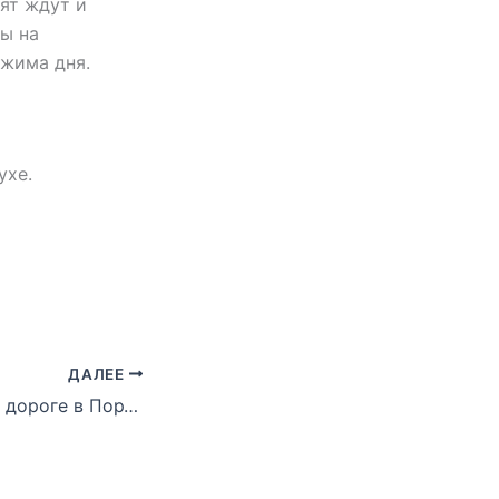
ят ждут и
ы на
ежима дня.
ухе.
ДАЛЕЕ
Спартак-2006 по дороге в Португалию посетил стадион Сантьяго Бернабеу