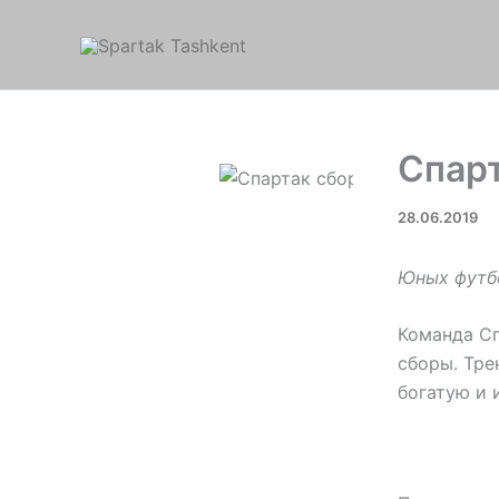
Перейти
к
содержимому
Спарт
28.06.2019
Юных футб
Команда Сп
сборы. Тре
богатую и 