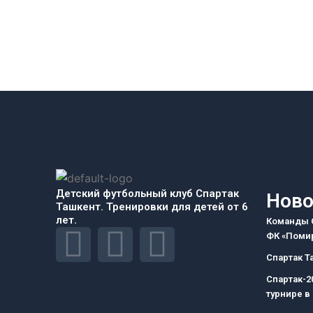
Детский футбольный клуб Спартак
Ново
Ташкент. Тренировки для детей от 6
лет.
Команды С
F
I
T
ФК «Помир
Спартак Т
a
n
e
Спартак-2
турнире в