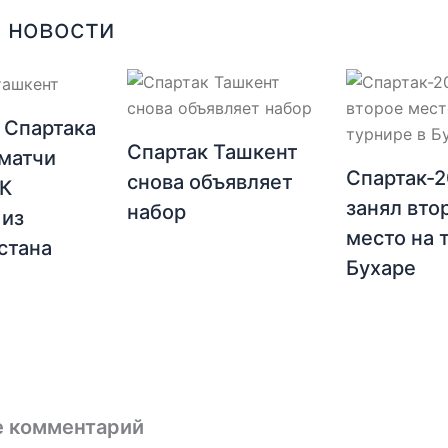
 новости
 Спартака
Спартак Ташкент
матчи
Спартак-
снова объявляет
ФК
занял вто
набор
 из
место на 
стана
Бухаре
е комментарий