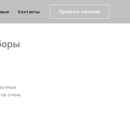
Пробное занятие
рвью
Контакты
боры
овочные
тов очень