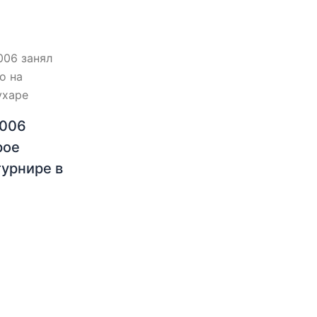
2006
рое
турнире в