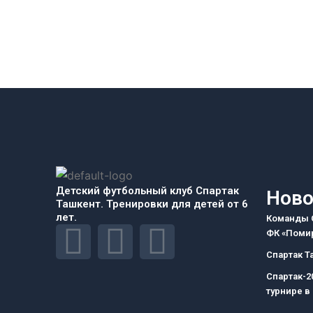
Детский футбольный клуб Спартак
Ново
Ташкент. Тренировки для детей от 6
лет.
Команды С
F
I
T
ФК «Помир
Спартак Т
a
n
e
Спартак-2
турнире в
c
s
l