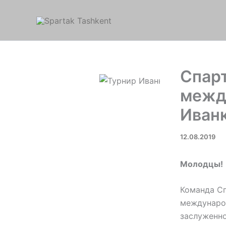
Перейти
к
содержимому
Спарт
межд
Иван
12.08.2019
Молодцы!
Команда Сп
междунаро
заслуженно