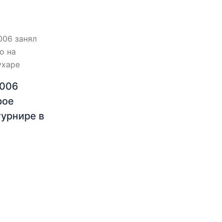
2006
рое
турнире в