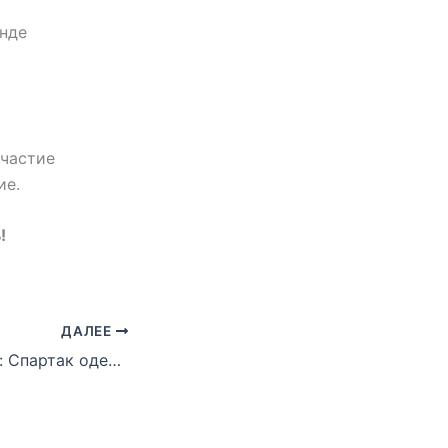
анде
участие
ие.
!
ДАЛЕЕ
Gothia Cup China: Спартак одержал вторую победу подряд!