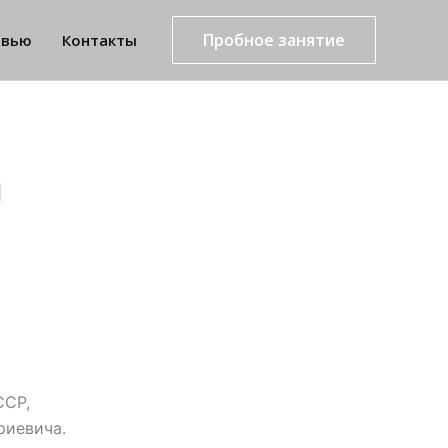
Пробное занятие
рвью
Контакты
и
ССР,
риевича.