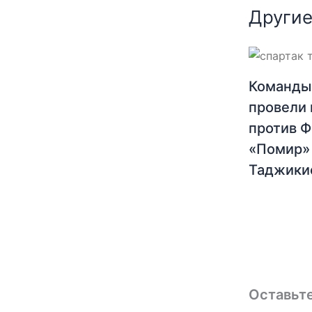
Другие
Команды
провели 
против 
«Помир»
Таджики
Оставьт