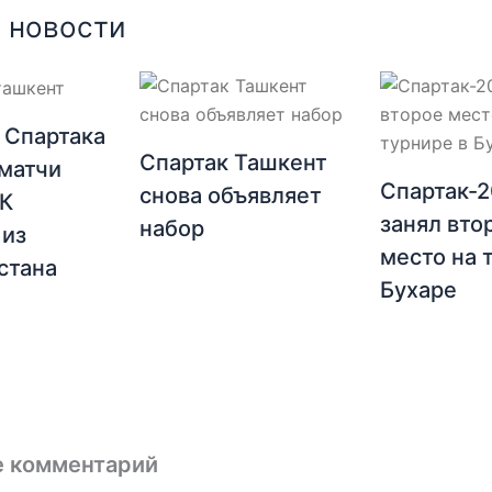
 новости
 Спартака
Спартак Ташкент
матчи
Спартак-
снова объявляет
ФК
занял вто
набор
 из
место на 
стана
Бухаре
е комментарий