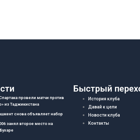
сти
Быстрый перех
партака провели матчи против
История клуба
» из Таджикистана
Давай к цели
ашкент снова объявляет набор
Новости клуба
Контакты
006 занял второе место на
 Бухаре