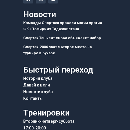
a
n
e
c
s
l
e
t
e
Новости
b
a
g
o
g
r
Команды Спартака провели матчи против
o
r
a
ФК «Помир» из Таджикистана
k
a
m
m
Спартак Ташкент снова объявляет набор
Спартак-2006 занял второе место на
турнире в Бухаре
Быстрый переход
История клуба
Давай к цели
Новости клуба
Контакты
Тренировки
Вторник-четверг-суббота
17:00-20:00