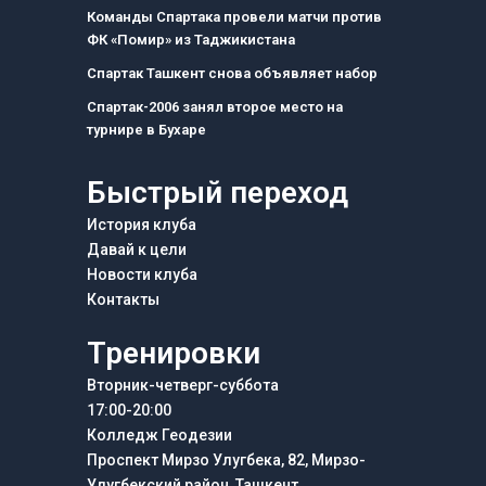
o
g
r
Команды Спартака провели матчи против
o
r
a
ФК «Помир» из Таджикистана
k
a
m
m
Спартак Ташкент снова объявляет набор
Спартак-2006 занял второе место на
турнире в Бухаре
Быстрый переход
История клуба
Давай к цели
Новости клуба
Контакты
Тренировки
Вторник-четверг-суббота
17:00-20:00
Колледж Геодезии
Проспект Мирзо Улугбека, 82, Мирзо-
Улугбекский район, Ташкент