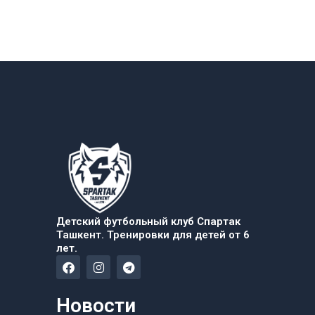
Детский футбольный клуб Спартак
Ташкент. Тренировки для детей от 6
лет.
F
I
T
a
n
e
c
s
l
e
t
e
Новости
b
a
g