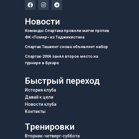
F
I
T
a
n
e
c
s
l
e
t
e
Новости
b
a
g
o
g
r
Команды Спартака провели матчи против
o
r
a
ФК «Помир» из Таджикистана
k
a
m
m
Спартак Ташкент снова объявляет набор
Спартак-2006 занял второе место на
турнире в Бухаре
Быстрый переход
История клуба
Давай к цели
Новости клуба
Контакты
Тренировки
Вторник-четверг-суббота