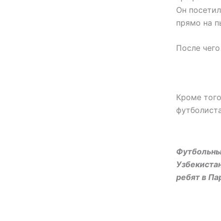
Он посетил
прямо на п
После чего
Кроме того
футболиста
Футбольны
Узбекистан
ребят в Па