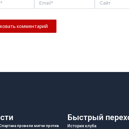
сти
Быстрый перех
партака провели матчи против
История клуба