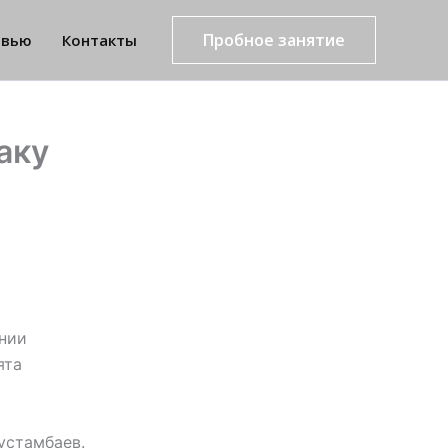
Пробное занятие
рвью
Контакты
аку
онии
ята
устамбаев.