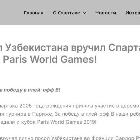
Главная
О Спартаке
Новости
Инте
 Узбекистана вручил Спарт
 Paris World Games!
а победу в плей-офф В!
артака 2005 года рождения приняла участие в церем
я турнира в Париже. За победу в плей-офф В наши реб
едали и кубок Paris World Games 2019!
вручал лично посол Узбекистана во Франции Сардор Р