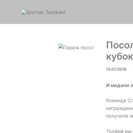
Перейти
к
содержимому
Посол
кубок
13.07.2019
И медали з
Команда Сп
награждени
получили м
Трофей им 