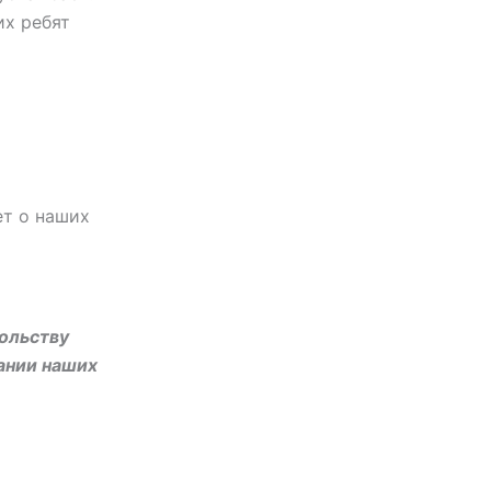
их ребят
ет о наших
ольству
ании наших