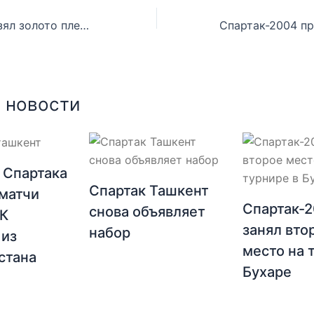
Спартак-2005 взял золото плей-офф В в Париже!
 новости
 Спартака
Спартак Ташкент
матчи
Спартак-
снова объявляет
ФК
занял вто
набор
 из
место на 
стана
Бухаре