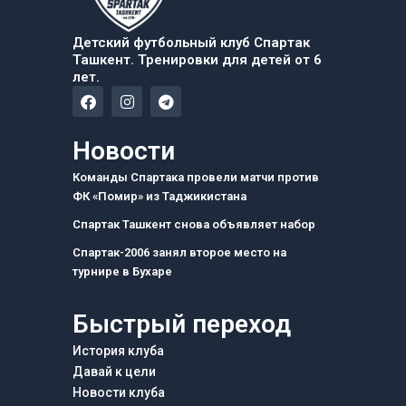
Детский футбольный клуб Спартак
Ташкент. Тренировки для детей от 6
лет.
F
I
T
a
n
e
c
s
l
e
t
e
Новости
b
a
g
o
g
r
Команды Спартака провели матчи против
o
r
a
ФК «Помир» из Таджикистана
k
a
m
m
Спартак Ташкент снова объявляет набор
Спартак-2006 занял второе место на
турнире в Бухаре
Быстрый переход
История клуба
Давай к цели
Новости клуба