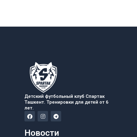
Детский футбольный клуб Спартак
Ташкент. Тренировки для детей от 6
лет.
F
I
T
a
n
e
c
s
l
e
t
e
Новости
b
a
g