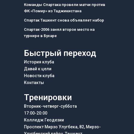
o
g
r
Команды Спартака провели матчи против
o
r
a
ФК «Помир» из Таджикистана
k
a
m
m
Спартак Ташкент снова объявляет набор
Спартак-2006 занял второе место на
турнире в Бухаре
Быстрый переход
История клуба
Давай к цели
Новости клуба
Контакты
Тренировки
Вторник-четверг-суббота
17:00-20:00
Колледж Геодезии
Проспект Мирзо Улугбека, 82, Мирзо-
Улугбекский район, Ташкент