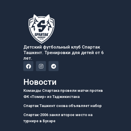
Детский футбольный клуб Спартак
Ташкент. Тренировки для детей от 6
лет.
F
I
T
a
n
e
c
s
l
e
t
e
Новости
b
a
g
o
g
r
Команды Спартака провели матчи против
o
r
a
ФК «Помир» из Таджикистана
k
a
m
m
Спартак Ташкент снова объявляет набор
Спартак-2006 занял второе место на
турнире в Бухаре