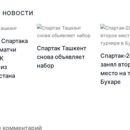
 новости
 Спартака
Спартак Ташкент
матчи
Спартак-
снова объявляет
ФК
занял вто
набор
 из
место на 
стана
Бухаре
е комментарий