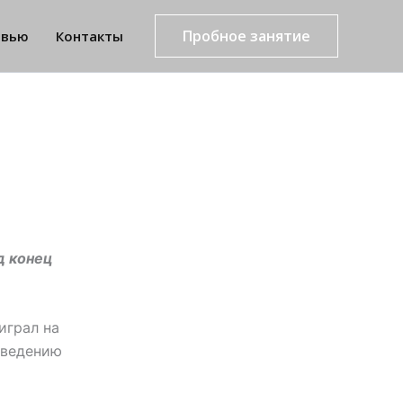
Пробное занятие
рвью
Контакты
д конец
играл на
оведению