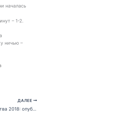
чи началась
нут – 1-2.
а
ку ничью –
а
ДАЛЕЕ
Кубок Содружества 2018: опубликован календарь турнира