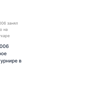
2006
рое
турнире в