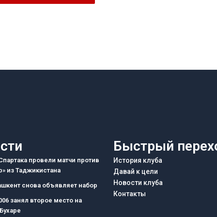
сти
Быстрый перех
партака провели матчи против
История клуба
» из Таджикистана
Давай к цели
Новости клуба
ашкент снова объявляет набор
Контакты
006 занял второе место на
 Бухаре