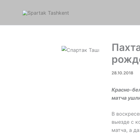
Перейти
к
содержимому
Пахта
рожде
28.10.2018
Красно-бе
матча ушли
В воскресе
выезде с к
матча, а д