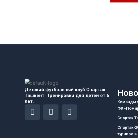
Детский футбольный клуб Спартак
Ново
Ташкент. Тренировки для детей от 6
лет.
Команды С
F
I
T
ФК «Помир
a
n
e
Спартак Т
c
s
l
Спартак-2
e
t
e
турнире в