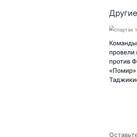
Другие
Команды
провели 
против 
«Помир»
Таджики
Оставьт