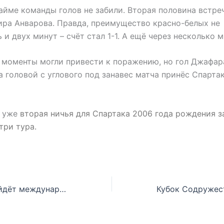
айме команды голов не забили. Вторая половина встре
ира Анварова. Правда, преимущество красно-белых не
и двух минут – счёт стал 1-1. А ещё через несколько ми
моменты могли привести к поражению, но гол Джафар
 головой с углового под занавес матча принёс Спарта
о уже
вторая ничья для Спартака 2006 года рождения з
три тура.
В Ташкенте пройдёт международный турнир «Кубок Содружества»