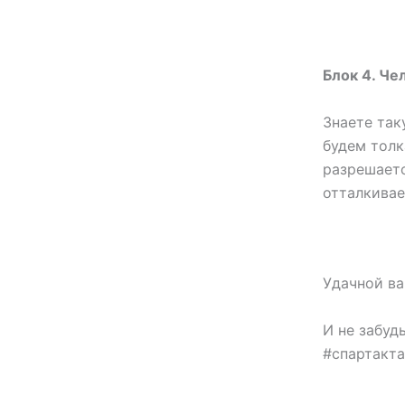
Блок 4. Че
Знаете так
будем толк
разрешаетс
отталкивае
Удачной в
И не забуд
#спартакт