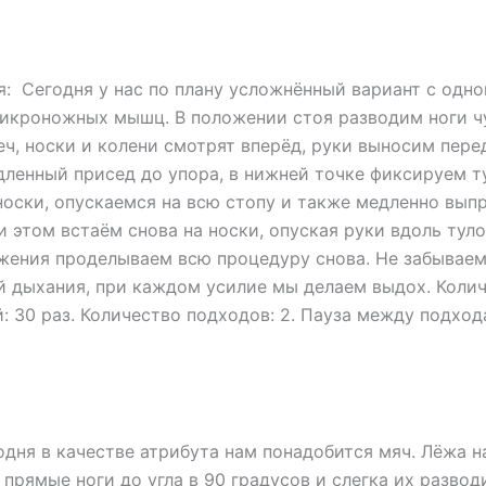
: Сегодня у нас по плану усложнённый вариант с одн
 икроножных мышц. В положении стоя разводим ноги ч
ч, носки и колени смотрят вперёд, руки выносим пере
ленный присед до упора, в нижней точке фиксируем т
носки, опускаемся на всю стопу и также медленно вы
ри этом встаём снова на носки, опуская руки вдоль тул
жения проделываем всю процедуру снова. Не забываем
й дыхания, при каждом усилие мы делаем выдох. Коли
: 30 раз. Количество подходов: 2. Пауза между подход
одня в качестве атрибута нам понадобится мяч. Лёжа н
прямые ноги до угла в 90 градусов и слегка их развод