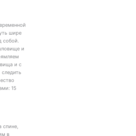
овременной
уть шире
д собой.
уловище и
прямляем
овища и с
 следить
чество
ами: 15
а спине,
им в