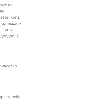
орые во
мы
авой ноги,
продолжаем
льно за
дходов: 2.
личество
ираем себе