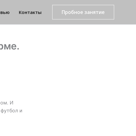
Пробное занятие
рвью
Контакты
рме.
ом. И
 футбол и