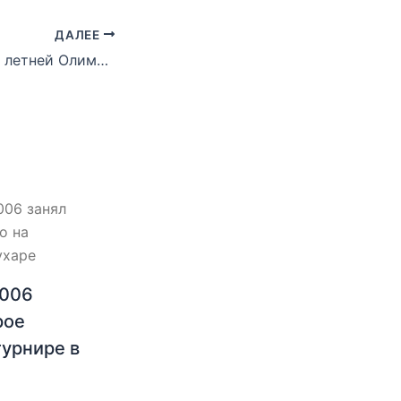
ДАЛЕЕ
Как прошел день летней Олимпиады: фото
2006
рое
турнире в