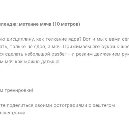
ллендж: метание мяча (10 метров)
ую дисциплину, как толкание ядра? Вот и мы с вами се
ать, только не ядро, а мяч. Прижимаем его рукой к шее
я сделать небольшой разбег – и резким движением ру
м мяч как можно дальше!
ам тренировки!
ьте поделиться своими фотографиями с хештегом
ашкентдома.