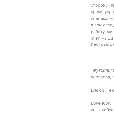
сторону, п
время упра
поднимаем 
а при сле
работу, ми
счёт мышц 
Пауза межд
*Футболис
повторов, 
Блок 3. Те
Волейбол. 
кого-нибуд