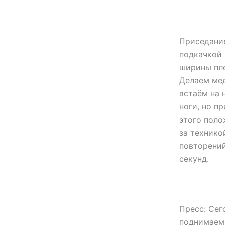
Приседания
подкачкой
ширины пле
Делаем мед
встаём на 
ноги, но п
этого поло
за технико
повторений
секунд.
Пресс: Сег
поднимаем 