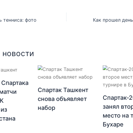
ь тенниса: фото
 новости
 Спартака
Спартак Ташкент
матчи
Спартак-
снова объявляет
ФК
занял вто
набор
 из
место на 
стана
Бухаре