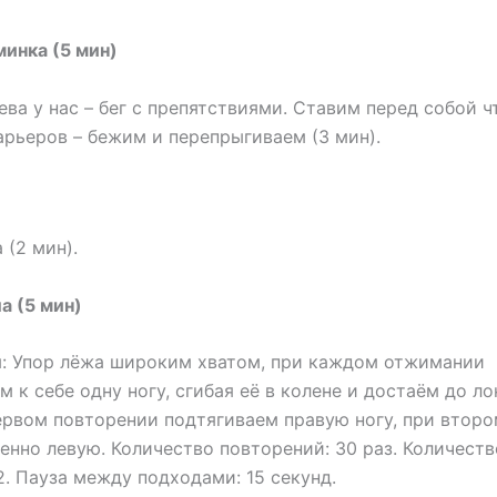
минка (5 мин)
ева у нас – бег с препятствиями. Ставим перед собой ч
арьеров – бежим и перепрыгиваем (3 мин).
 (2 мин).
а (5 мин)
: Упор лёжа широким хватом, при каждом отжимании
м к себе одну ногу, сгибая её в колене и достаём до ло
ервом повторении подтягиваем правую ногу, при втор
енно левую. Количество повторений: 30 раз. Количеств
2. Пауза между подходами: 15 секунд.