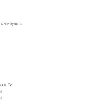
то-нибудь в
ктя. То
ом
о