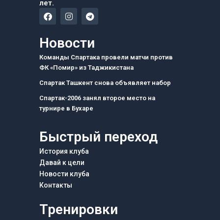
лет.
F
I
T
a
n
e
c
s
l
e
t
e
Новости
b
a
g
o
g
r
Команды Спартака провели матчи против
o
r
a
ФК «Помир» из Таджикистана
k
a
m
m
Спартак Ташкент снова объявляет набор
Спартак-2006 занял второе место на
турнире в Бухаре
Быстрый переход
История клуба
Давай к цели
Новости клуба
Контакты
Тренировки