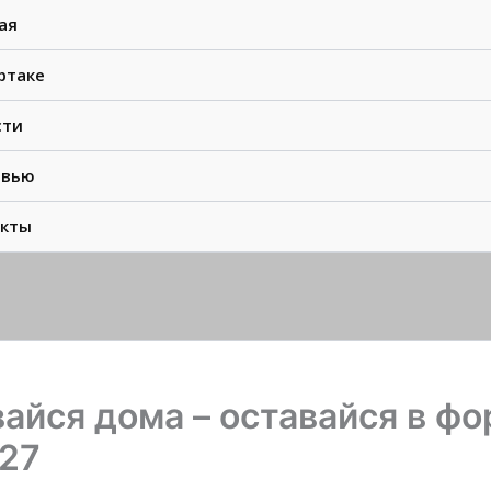
ая
ртаке
сти
рвью
акты
айся дома – оставайся в фо
 27