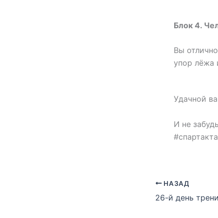
Блок 4. Че
Вы отлично
упор лёжа 
Удачной в
И не забуд
#спартакт
НАЗАД