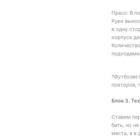
Пресс: В п
Руки вынос
в одну сто
корпуса де
Количество
подходами:
*Футболис
повторов, 
Блок 3. Те
Ставим пер
бить, но не
места, а в