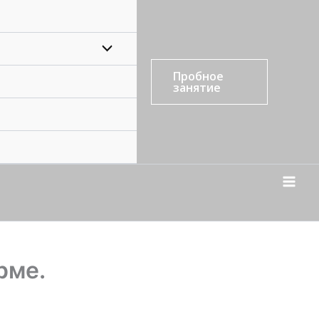
Пробное
занятие
рме.