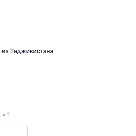
 из Таджикистана
ены
*