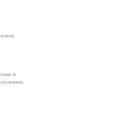
нужна.
роны и
положение.