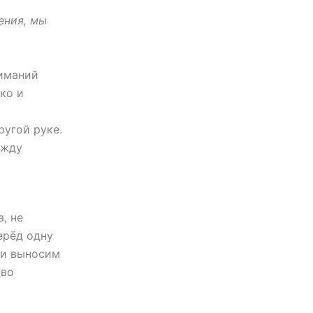
ения, мы
жиманий
ко и
ругой руке.
ежду
, не
ерёд одну
е и выносим
тво