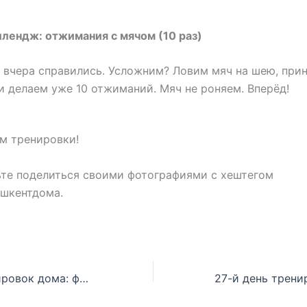
ллендж: отжимания с мячом (10 раз)
 вчера справились. Усложним? Ловим мяч на шею, при
и делаем уже 10 отжиманий. Мяч не роняем. Вперёд!
ам тренировки!
ьте поделиться своими фотографиями с хештегом
ашкентдома.
26-й день тренировок дома: фото