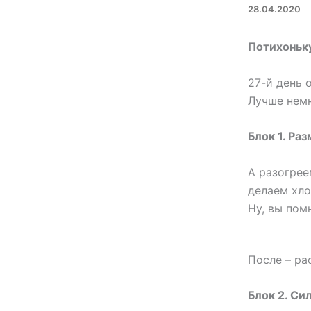
28.04.2020
Потихоньк
27-й день 
Лучше немн
Блок 1. Раз
А разогрее
делаем хло
Ну, вы пом
После – ра
Блок 2. Сил