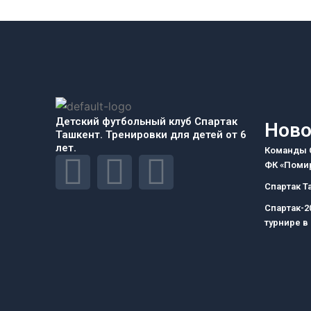
Детский футбольный клуб Спартак
Ново
Ташкент. Тренировки для детей от 6
лет.
Команды С
F
I
T
ФК «Помир
Спартак Т
a
n
e
Спартак-2
турнире в
c
s
l
e
t
e
b
a
g