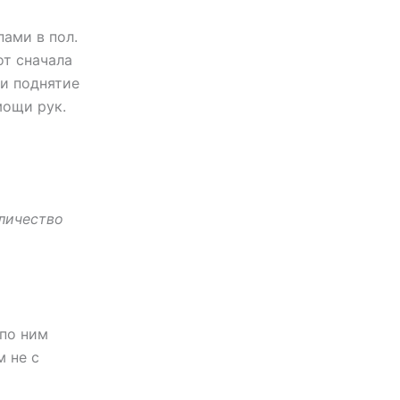
пами в пол.
от сначала
 и поднятие
мощи рук.
личество
 по ним
м не с