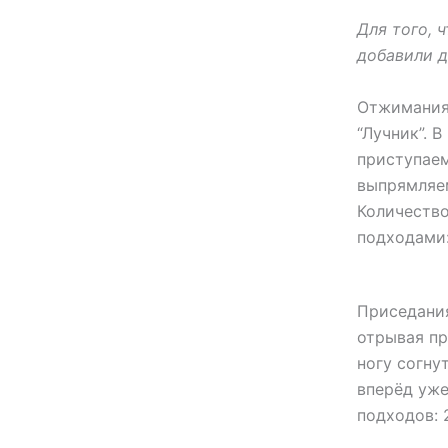
Для того, 
добавили 
Отжимания
“Лучник”. 
приступаем
выпрямляем
Количество
подходами:
Приседания
отрывая пр
ногу согну
вперёд уже
подходов: 