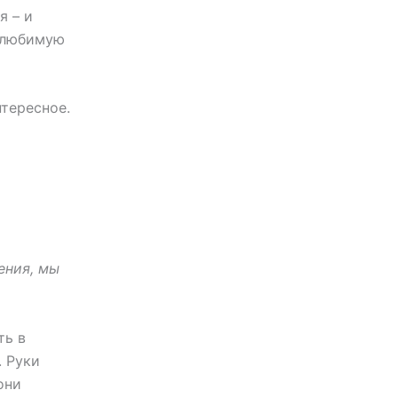
я – и
м любимую
нтересное.
ения, мы
ть в
. Руки
они