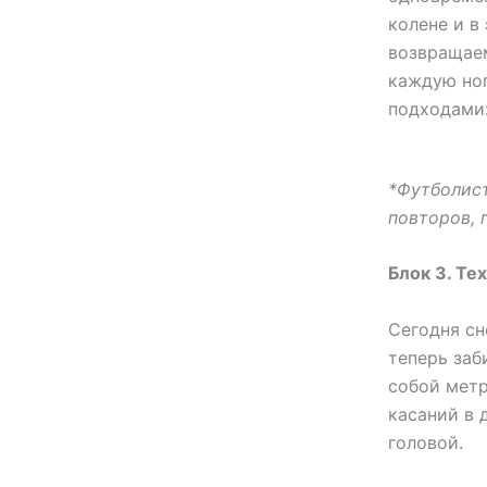
колене и в
возвращаем
каждую ног
подходами:
*Футболис
повторов, 
Блок 3. Те
Сегодня сн
теперь заб
собой метр
касаний в 
головой.