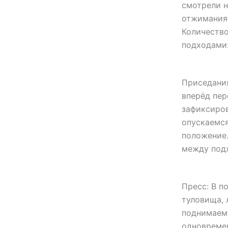
смотрели н
отжимания,
Количество
подходами:
Приседания
вперёд пер
зафиксиров
опускаемся
положение.
между подх
Пресс: В п
туловища, 
поднимаем,
одновремен