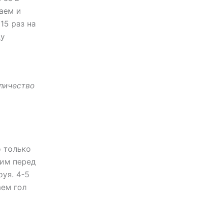
аем и
15 раз на
ду
личество
о только
вим перед
руя. 4-5
аем гол