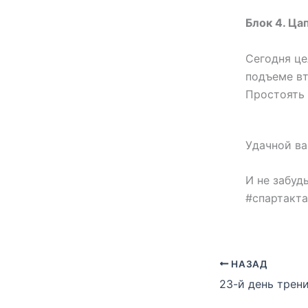
Блок 4. Ца
Сегодня це
подъеме вт
Простоять 
Удачной в
И не забуд
#спартакт
НАЗАД