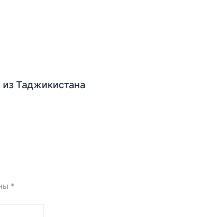
 из Таджикистана
ены
*