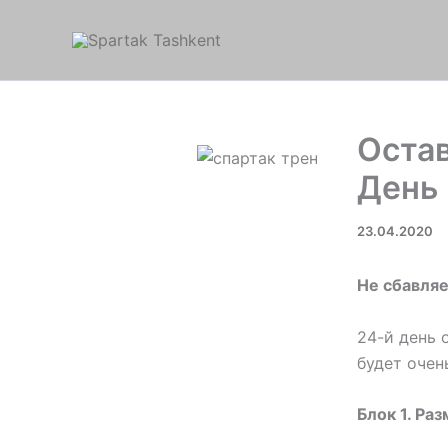
Перейти
к
содержимому
Остав
День
23.04.2020
Не сбавля
24-й день 
будет очен
Блок 1. Раз