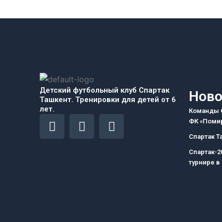
Детский футбольный клуб Спартак
Ново
Ташкент. Тренировки для детей от 6
лет.
Команды С
F
I
T
ФК «Помир
a
n
e
Спартак Т
c
s
l
Спартак-2
e
t
e
турнире в
b
a
g
o
g
r
o
r
a
k
a
m
m