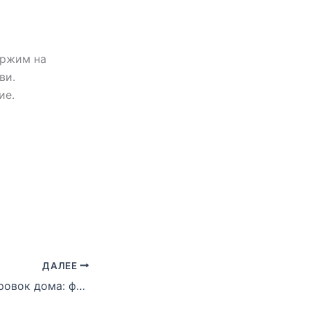
ержим на
ви.
ие.
ДАЛЕЕ
24-й день тренировок дома: фото