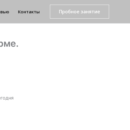
Пробное занятие
рвью
Контакты
рме.
егодня