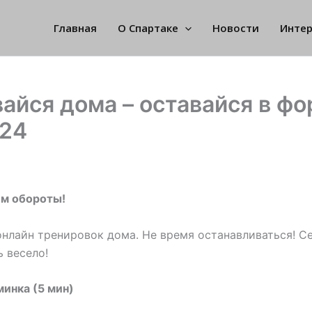
Главная
О Спартаке
Новости
Инте
айся дома – оставайся в фо
 24
ем обороты!
онлайн тренировок дома. Не время останавливаться! С
ь весело!
минка (5 мин)