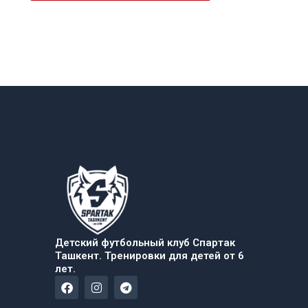
Детский футбольный клуб Спартак
Ташкент. Тренировки для детей от 6
лет.
F
I
T
a
n
e
c
s
l