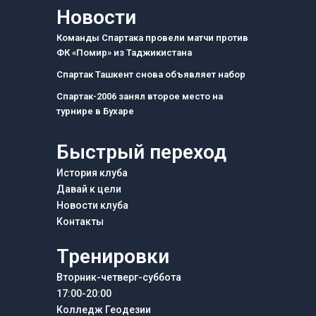
e
t
e
Новости
b
a
g
o
g
r
Команды Спартака провели матчи против
o
r
a
ФК «Помир» из Таджикистана
k
a
m
m
Спартак Ташкент снова объявляет набор
Спартак-2006 занял второе место на
турнире в Бухаре
Быстрый переход
История клуба
Давай к цели
Новости клуба
Контакты
Тренировки
Вторник-четверг-суббота
17:00-20:00
Колледж Геодезии