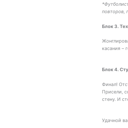
*Футболис
повторов, 
Блок 3. Те
Жонглирова
касания – 
Блок 4. Ст
Финал! Отс
Присели, с
стену. И с
Удачной в