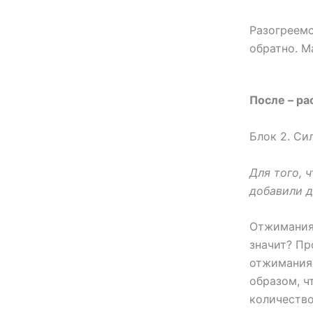
Разогреемс
обратно. М
После – ра
Блок 2. Си
Для того, 
добавили 
Отжимания:
значит? Пр
отжиманиях
образом, ч
количество