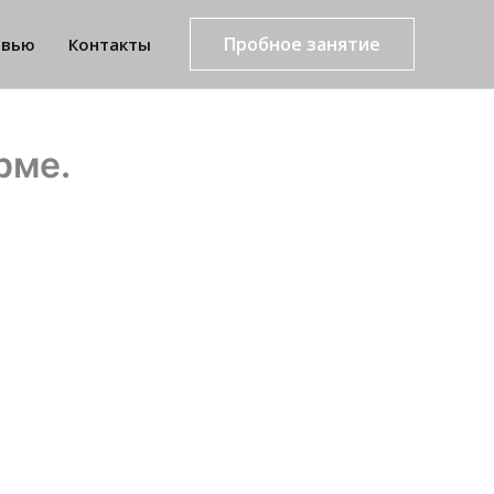
Пробное занятие
рвью
Контакты
рме.