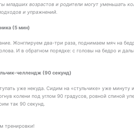
ты младших возрастов и родители могут уменьшать ко
подходов и упражнений.
хника (5 мин)
ние. Жонглируем два-три раза, поднимаем мяч на бедр
голова. И в обратном порядке: с головы на бедро и даль
ульчик-челлендж (90 секунд)
тупать уже некуда. Сидим на «стульчике» уже минуту и
огнув колени под углом 90 градусов, ровной спиной уп
тоим так 90 секунд.
ам тренировки!