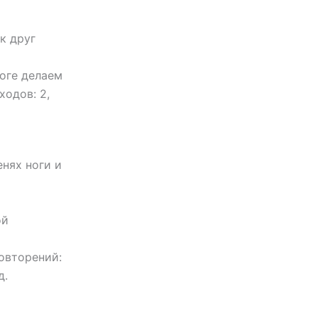
к друг
ноге делаем
ходов: 2,
енях ноги и
ой
овторений:
д.