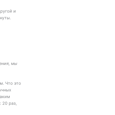
другой и
нуты.
ения, мы
м. Что это
ычных
таким
 20 раз,