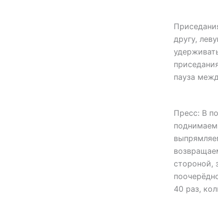
Приседания
другу, лев
удерживать
приседания
пауза межд
Пресс: В п
поднимаем 
выпрямляем
возвращаем
стороной, 
поочерёдно
40 раз, ко