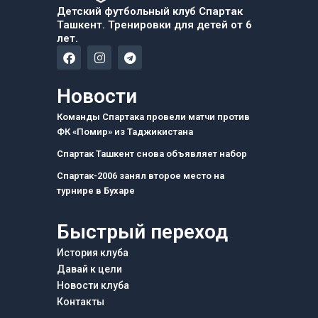
Детский футбольный клуб Спартак
Ташкент. Тренировки для детей от 6
лет.
F
I
T
a
n
e
c
s
l
e
t
e
Новости
b
a
g
o
g
r
Команды Спартака провели матчи против
o
r
a
ФК «Помир» из Таджикистана
k
a
m
m
Спартак Ташкент снова объявляет набор
Спартак-2006 занял второе место на
турнире в Бухаре
Быстрый переход
История клуба
Давай к цели
Новости клуба
Контакты