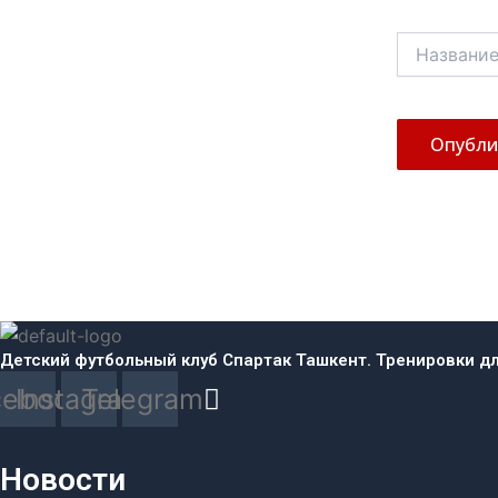
Название*
Детский футбольный клуб Спартак Ташкент. Тренировки для
cebook
Instagram
Telegram
Новости