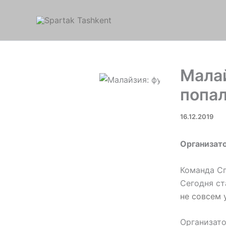
Перейти
к
содержимому
Мала
попал
16.12.2019
Организато
Команда Сп
Сегодня ст
не совсем 
Организато