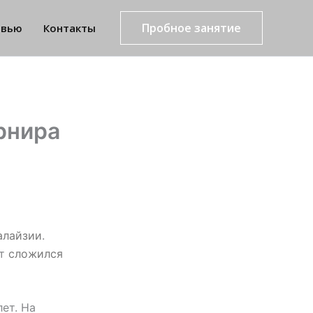
Пробное занятие
рвью
Контакты
рнира
алайзии
.
ят
сложился
ет. На