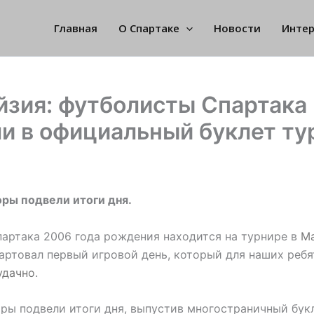
Главная
О Спартаке
Новости
Инте
йзия: футболисты Спартака
и в официальный буклет ту
ры подвели итоги дня.
артака 2006 года рождения находится на турнире в
М
артовал первый игровой день, который для наших реб
удачно
.
ры подвели итоги дня, выпустив многостраничный букл