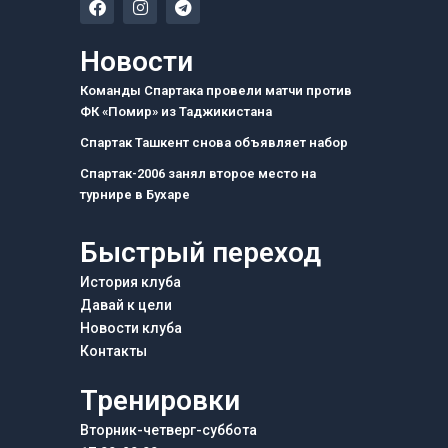
a
n
e
c
s
l
e
t
e
Новости
b
a
g
o
g
r
Команды Спартака провели матчи против
o
r
a
ФК «Помир» из Таджикистана
k
a
m
m
Спартак Ташкент снова объявляет набор
Спартак-2006 занял второе место на
турнире в Бухаре
Быстрый переход
История клуба
Давай к цели
Новости клуба
Контакты
Тренировки
Вторник-четверг-суббота