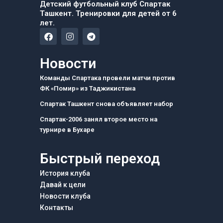
Детский футбольный клуб Спартак
Ташкент. Тренировки для детей от 6
лет.
F
I
T
a
n
e
c
s
l
e
t
e
Новости
b
a
g
o
g
r
Команды Спартака провели матчи против
o
r
a
ФК «Помир» из Таджикистана
k
a
m
m
Спартак Ташкент снова объявляет набор
Спартак-2006 занял второе место на
турнире в Бухаре
Быстрый переход
История клуба
Давай к цели
Новости клуба
Контакты