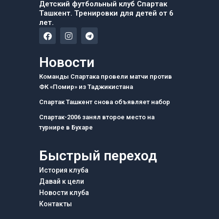
Детский футбольный клуб Спартак
Ташкент. Тренировки для детей от 6
лет.
F
I
T
a
n
e
c
s
l
e
t
e
Новости
b
a
g
o
g
r
Команды Спартака провели матчи против
o
r
a
ФК «Помир» из Таджикистана
k
a
m
m
Спартак Ташкент снова объявляет набор
Спартак-2006 занял второе место на
турнире в Бухаре
Быстрый переход
История клуба
Давай к цели
Новости клуба
Контакты