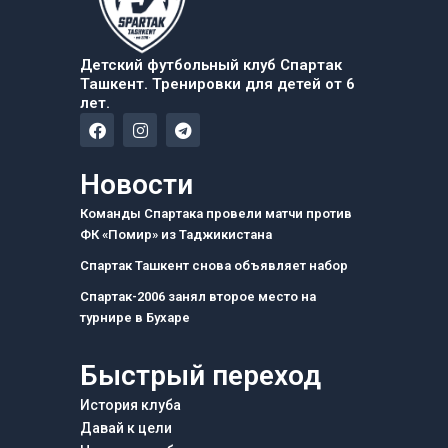
Детский футбольный клуб Спартак
Ташкент. Тренировки для детей от 6
лет.
F
I
T
a
n
e
c
s
l
e
t
e
Новости
b
a
g
o
g
r
Команды Спартака провели матчи против
o
r
a
ФК «Помир» из Таджикистана
k
a
m
m
Спартак Ташкент снова объявляет набор
Спартак-2006 занял второе место на
турнире в Бухаре
Быстрый переход
История клуба
Давай к цели