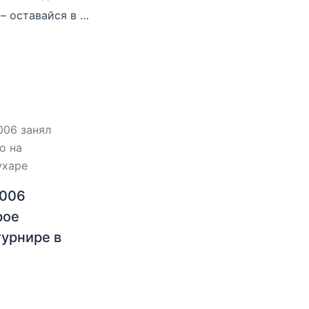
Оставайся дома – оставайся в форме. День 9
2006
рое
турнире в