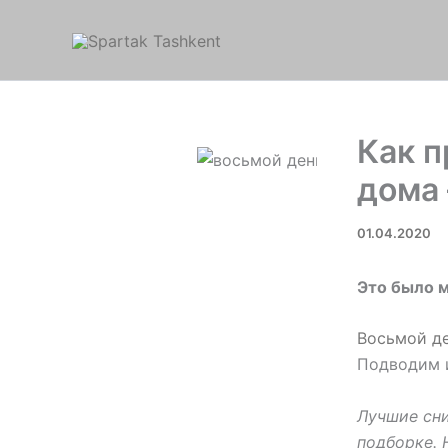
Перейти
к
содержимому
Как п
дома 
01.04.2020
Это было 
Восьмой д
Подводим 
Лучшие сни
подборке. 