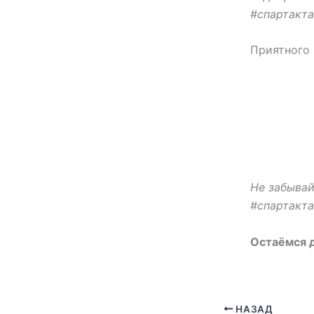
#спартакта
Приятного 
Не забывай
#спартакта
Остаёмся д
НАЗАД