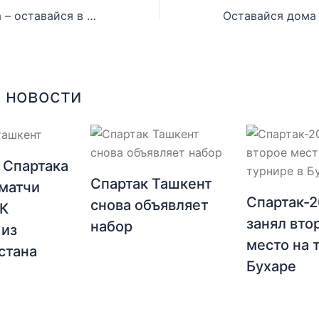
Оставайся дома – оставайся в форме. День 8
 новости
 Спартака
Спартак Ташкент
матчи
Спартак-
снова объявляет
ФК
занял вто
набор
 из
место на 
стана
Бухаре