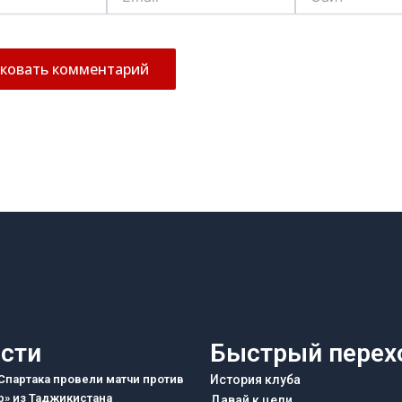
сти
Быстрый перех
партака провели матчи против
История клуба
» из Таджикистана
Давай к цели