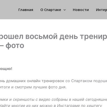
Главная
О Спартаке
Новости
Инте
рошел восьмой день трени
– фото
мощно!
ень домашних онлайн тренировок
со Спартаком подоше
итоги и смотрим лучшие фото дня.
мки и скриншоты с видео собраны в нашей сегодняшн
Найти многие из них можно в Инстаграме по хештегу