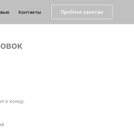
Пробное занятие
рвью
Контакты
ровок
л к концу.
ей