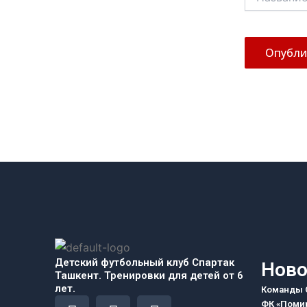
Детский футбольный клуб Спартак
Ново
Ташкент. Тренировки для детей от 6
лет.
Команды С
F
I
T
ФК «Помир