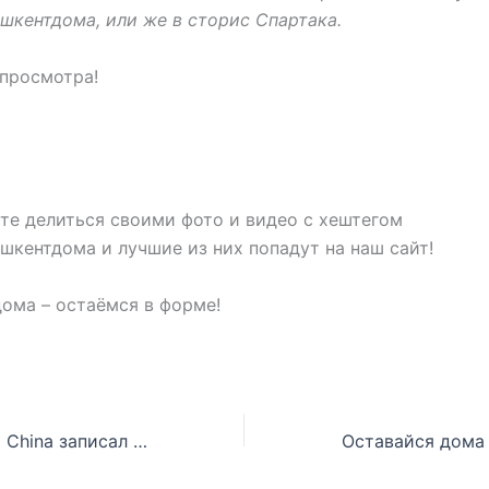
шкентдома, или же в сторис Спартака.
просмотра!
те делиться своими фото и видео с хештегом
шкентдома и лучшие из них попадут на наш сайт!
ома – остаёмся в форме!
Босс Gothia Cup China записал видеообращение с поддержкой для футболистов Спартака