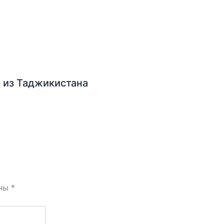
 из Таджикистана
ены
*