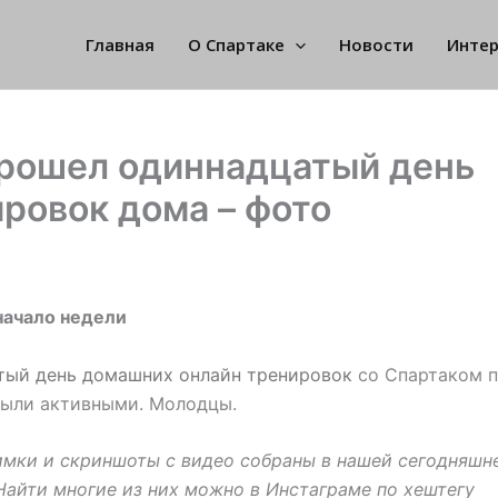
Главная
О Спартаке
Новости
Инте
прошел одиннадцатый день
ровок дома – фото
начало недели
тый день домашних онлайн тренировок
со Спартаком 
были активными. Молодцы.
мки и скриншоты с видео собраны в нашей сегодняшн
Найти многие из них можно в Инстаграме по хештегу