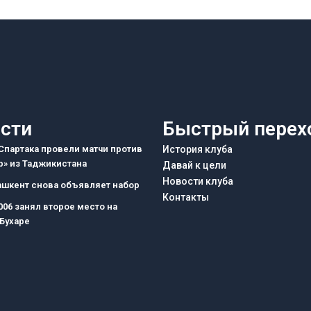
сти
Быстрый перех
партака провели матчи против
История клуба
» из Таджикистана
Давай к цели
Новости клуба
ашкент снова объявляет набор
Контакты
006 занял второе место на
 Бухаре