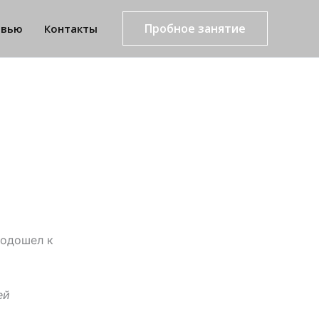
Пробное занятие
рвью
Контакты
подошел к
ей