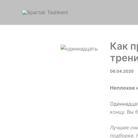
Перейти
к
содержимому
Как 
трени
06.04.2020
Неплохое 
Одиннадца
концу. Вы 
Лучшие сни
подборке. 