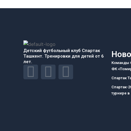
Детский футбольный клуб Спартак
Ново
Ташкент. Тренировки для детей от 6
лет.
Команды С
F
I
T
ФК «Помир
Спартак Т
a
n
e
Спартак-2
турнире в
c
s
l
e
t
e
b
a
g