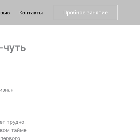
Пробное занятие
рвью
Контакты
-чуть
изнан
ет трудно,
рвом тайме
 первого