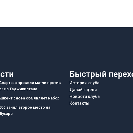
сти
Быстрый перех
партака провели матчи против
История клуба
» из Таджикистана
Давай к цели
Новости клуба
ашкент снова объявляет набор
Контакты
006 занял второе место на
 Бухаре