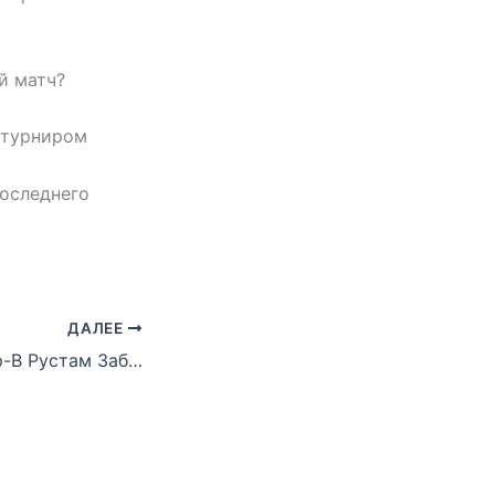
ый матч?
а турниром
последнего
ДАЛЕЕ
Тренер Бунедкор-В Рустам Забиров: Турнир поучительный и организован на хорошем уровне