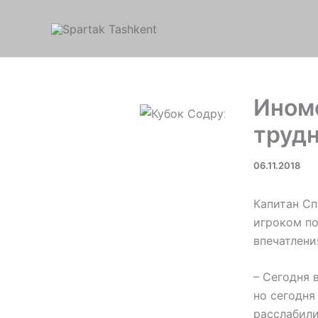
Перейти
к
содержимому
Иномо
трудн
06.11.2018
Капитан Сп
игроком по
впечатлени
– Сегодня 
но сегодня
расслабили