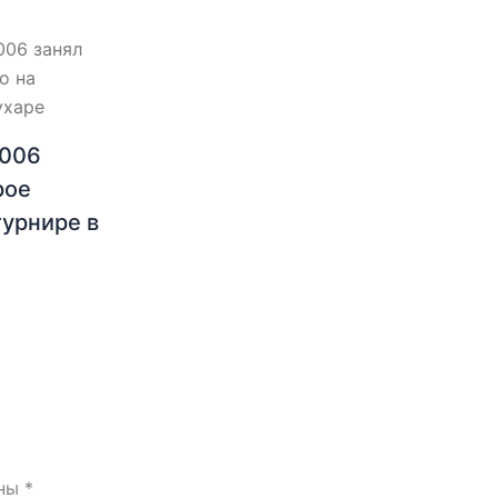
2006
рое
турнире в
ены
*