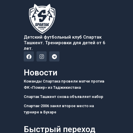
Детский футбольный клуб Спартак
Ташкент. Тренировки для детей от 6
лет.
F
I
T
a
n
e
c
s
l
e
t
e
Новости
b
a
g
o
g
r
Команды Спартака провели матчи против
o
r
a
ФК «Помир» из Таджикистана
k
a
m
m
Спартак Ташкент снова объявляет набор
Спартак-2006 занял второе место на
турнире в Бухаре
Быстрый переход