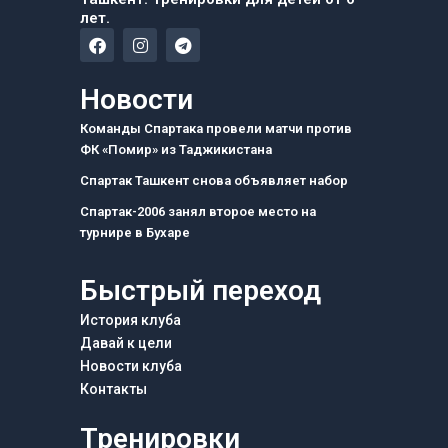
лет.
F
I
T
a
n
e
c
s
l
e
t
e
Новости
b
a
g
o
g
r
Команды Спартака провели матчи против
o
r
a
ФК «Помир» из Таджикистана
k
a
m
m
Спартак Ташкент снова объявляет набор
Спартак-2006 занял второе место на
турнире в Бухаре
Быстрый переход
История клуба
Давай к цели
Новости клуба
Контакты
Тренировки