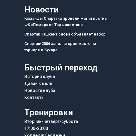
c
s
l
e
t
e
Новости
b
a
g
o
g
r
Команды Спартака провели матчи против
o
r
a
ФК «Помир» из Таджикистана
k
a
m
m
Спартак Ташкент снова объявляет набор
Спартак-2006 занял второе место на
турнире в Бухаре
Быстрый переход
История клуба
Давай к цели
Новости клуба
Контакты
Тренировки
Вторник-четверг-суббота
17:00-20:00
Колледж Геодезии