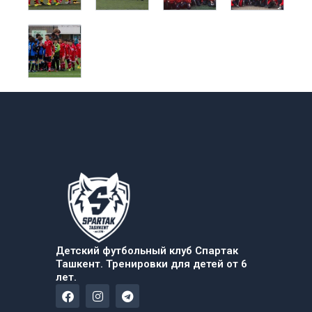
Детский футбольный клуб Спартак
Ташкент. Тренировки для детей от 6
лет.
F
I
T
a
n
e