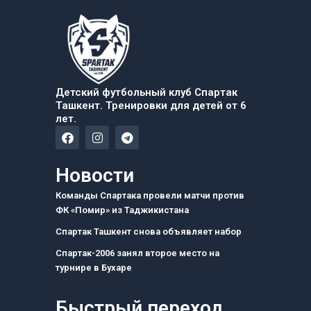
Детский футбольный клуб Спартак
Ташкент. Тренировки для детей от 6
лет.
F
I
T
a
n
e
c
s
l
e
t
e
Новости
b
a
g
o
g
r
Команды Спартака провели матчи против
o
r
a
ФК «Помир» из Таджикистана
k
a
m
m
Спартак Ташкент снова объявляет набор
Спартак-2006 занял второе место на
турнире в Бухаре
Быстрый переход