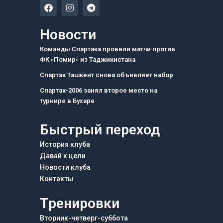
F
I
T
a
n
e
c
s
l
e
t
e
Новости
b
a
g
o
g
r
Команды Спартака провели матчи против
o
r
a
ФК «Помир» из Таджикистана
k
a
m
m
Спартак Ташкент снова объявляет набор
Спартак-2006 занял второе место на
турнире в Бухаре
Быстрый переход
История клуба
Давай к цели
Новости клуба
Контакты
Тренировки
Вторник-четверг-суббота