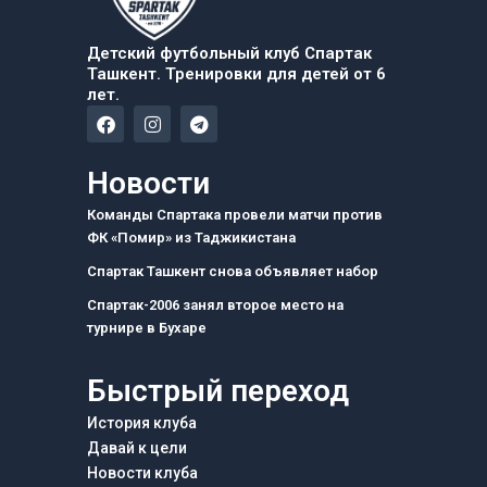
Детский футбольный клуб Спартак
Ташкент. Тренировки для детей от 6
лет.
F
I
T
a
n
e
c
s
l
e
t
e
Новости
b
a
g
o
g
r
Команды Спартака провели матчи против
o
r
a
ФК «Помир» из Таджикистана
k
a
m
m
Спартак Ташкент снова объявляет набор
Спартак-2006 занял второе место на
турнире в Бухаре
Быстрый переход
История клуба
Давай к цели
Новости клуба