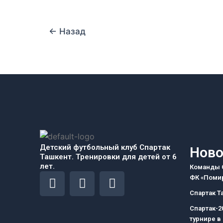
←
Назад
Детский футбольный клуб Спартак
Ново
Ташкент. Тренировки для детей от 6
лет.
Команды С
F
I
T
ФК «Помир
a
n
e
Спартак Т
c
s
l
Спартак-2
e
t
e
турнире в