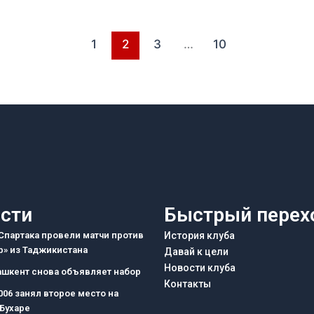
1
2
3
…
10
сти
Быстрый перех
партака провели матчи против
История клуба
» из Таджикистана
Давай к цели
Новости клуба
ашкент снова объявляет набор
Контакты
006 занял второе место на
 Бухаре