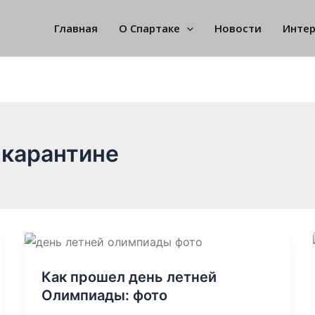
Главная
О Спартаке
Новости
Инте
 карантине
Как прошел день летней
Олимпиады: фото