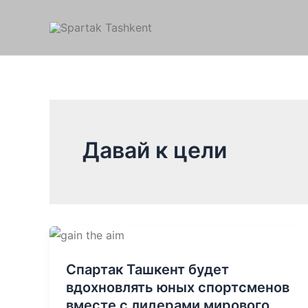
Перейти
к
содержимому
Давай к цели
Спартак Ташкент будет
вдохновлять юных спортсменов
вместе с лидерами мирового