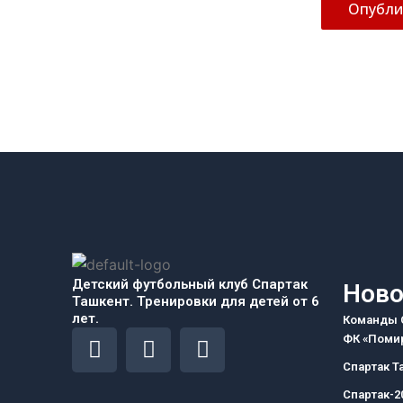
Детский футбольный клуб Спартак
Ново
Ташкент. Тренировки для детей от 6
лет.
Команды С
F
I
T
ФК «Помир
a
n
e
Спартак Т
c
s
l
Спартак-2