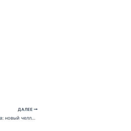
ДАЛЕЕ
Набивай без мяча: новый челлендж Спартака