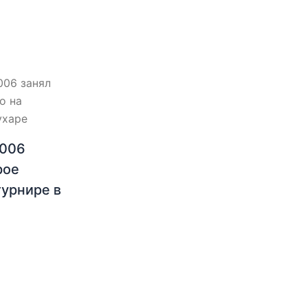
2006
рое
турнире в