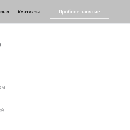
Пробное занятие
рвью
Контакты
о
ом
ей