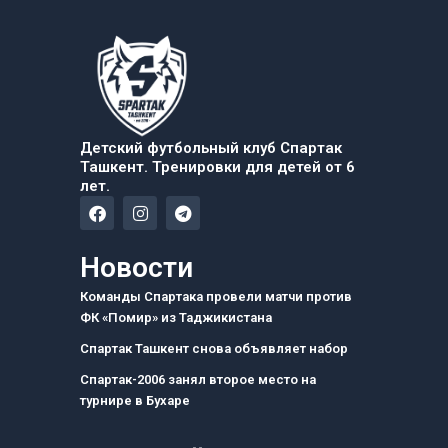
Детский футбольный клуб Спартак
Ташкент. Тренировки для детей от 6
лет.
F
I
T
a
n
e
c
s
l
e
t
e
Новости
b
a
g
o
g
r
Команды Спартака провели матчи против
o
r
a
ФК «Помир» из Таджикистана
k
a
m
m
Спартак Ташкент снова объявляет набор
Спартак-2006 занял второе место на
турнире в Бухаре