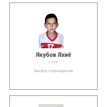
Якубов Яхиё
2008
Амплуа: полузащитник