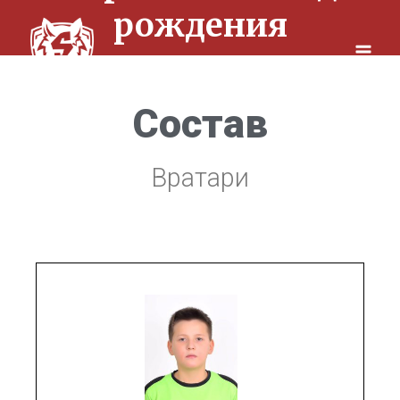
Перейти
рождения
к
содержимому
Состав
Вратари