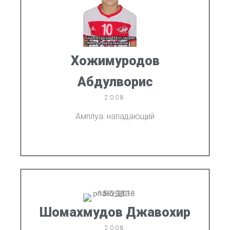
Хожимуродов
Абдулворис
2008
Амплуа: нападающий
Шомахмудов Джавохир
2008