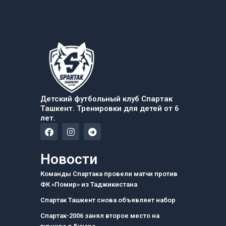
Детский футбольный клуб Спартак
Ташкент. Тренировки для детей от 6
лет.
F
I
T
a
n
e
c
s
l
e
t
e
Новости
b
a
g
o
g
r
Команды Спартака провели матчи против
o
r
a
ФК «Помир» из Таджикистана
k
a
m
m
Спартак Ташкент снова объявляет набор
Спартак-2006 занял второе место на