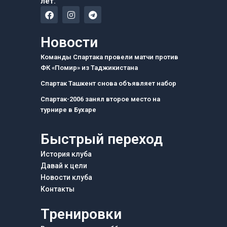
лет.
F
I
T
a
n
e
c
s
l
e
t
e
Новости
b
a
g
o
g
r
Команды Спартака провели матчи против
o
r
a
ФК «Помир» из Таджикистана
k
a
m
m
Спартак Ташкент снова объявляет набор
Спартак-2006 занял второе место на
турнире в Бухаре
Быстрый переход
История клуба
Давай к цели
Новости клуба
Контакты
Тренировки