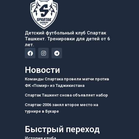
Детский футбольный клуб Спартак
Ташкент. Тренировки для детей от 6
лет.
F
I
T
a
n
e
c
s
l
e
t
e
Новости
b
a
g
o
g
r
Команды Спартака провели матчи против
o
r
a
ФК «Помир» из Таджикистана
k
a
m
m
Спартак Ташкент снова объявляет набор
Спартак-2006 занял второе место на
турнире в Бухаре
Быстрый переход
История клуба