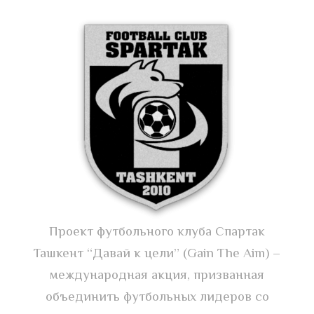
Проект футбольного клуба Спартак
Ташкент “Давай к цели” (Gain The Aim) –
международная акция, призванная
объединить футбольных лидеров со