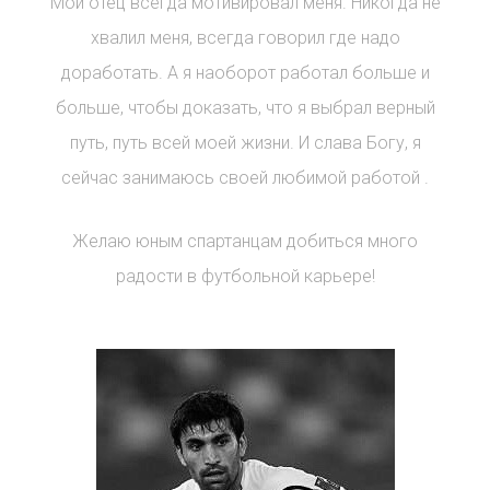
Мой отец всегда мотивировал меня. Никогда не
хвалил меня, всегда говорил где надо
доработать. А я наоборот работал больше и
больше, чтобы доказать, что я выбрал верный
путь, путь всей моей жизни. И слава Богу, я
сейчас занимаюсь своей любимой работой .
Желаю юным спартанцам добиться много
радости в футбольной карьере!