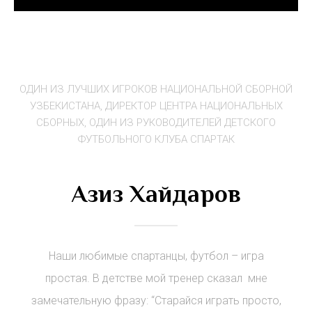
ОДИН ИЗ ЛУЧШИХ ИГРОКОВ НАЦИОНАЛЬНОЙ СБОРНОЙ
УЗБЕКИСТАНА, ДИРЕКТОР ЦЕНТРА НАЦИОНАЛЬНЫХ
СБОРНЫХ, ОДИН ИЗ РУКОВОДИТЕЛЕЙ ДЕТСКОГО
ФУТБОЛЬНОГО КЛУБА СПАРТАК
Азиз Хайдаров
Наши любимые спартанцы, футбол – игра
простая. В детстве мой тренер сказал
мне
замечательную фразу: “Старайся играть просто,