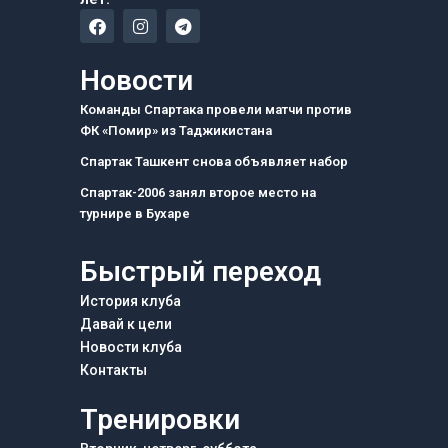
F
I
T
a
n
e
c
s
l
e
t
e
Новости
b
a
g
o
g
r
Команды Спартака провели матчи против
o
r
a
ФК «Помир» из Таджикистана
k
a
m
m
Спартак Ташкент снова объявляет набор
Спартак-2006 занял второе место на
турнире в Бухаре
Быстрый переход
История клуба
Давай к цели
Новости клуба
Контакты
Тренировки